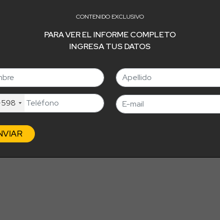
ólar canadiense con un impacto del 9,1%; el 4,2% le correspo
CONTENIDO EXCLUSIVO
ente, el franco suizo con el 3,6%.
PARA VER EL INFORME COMPLETO
INGRESA TUS DATOS
+598
NVIAR