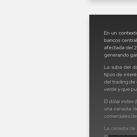
En un contexto
bancos central
afectada del 2
generando gana
La suba del d
tipos de inter
del trading de 
verde y que p
El dólar index
una canasta de
comerciales de
La canasta de 
euro, que repre