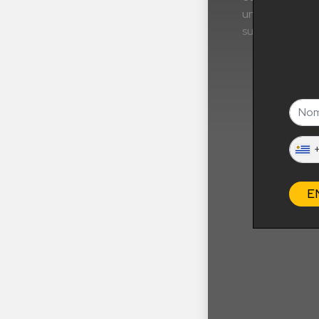
un 11,9%; el d
sueca y, finalm
E