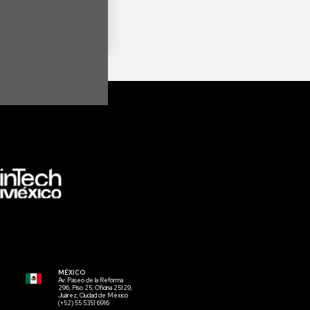
MÉXICO
Av. Paseo de la Reforma
296, Piso 25, Oficina 25129,
Juárez, Ciudad de México
(+52) 55 5351 6916