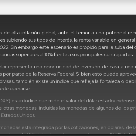
 de alta inflación global, ante el temor a una potencial rec
es subiendo sus tipos de interés, la renta variable en general 
022. Sin embargo este escenario es propicio para la suba del 
ncias superiores al 10% frente a sus principales contrapartes.
ólar representa una oportunidad de inversión de cara a una
és por parte de la Reserva Federal. Si bien esto puede aprove
divisas, también existe un índice que refleja la fortaleza o debil
uede operarse.
 (DXY) es un índice que mide el valor del dólar estadounidense 
 otras monedas, incluidas las monedas de algunos de los pri
 Estados Unidos.
monedas está integrada por las cotizaciones, en dólares, de las
senta un 57,6% del índice; el yen japonés con un 13,6%; la libr