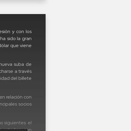
esión y con los
ha sido la gran
dólar que viene
 nueva suba de
charse a través
idad del billete
en relación con
ncipales socios
 siguientes: el
a esterlina, con