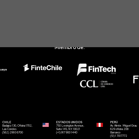
Miembro de:
CHILE
ESTADOS UNIDOS
PERÚ
Badajoz 130, Oficina 1702,
750 Lexington Avenue,
Av. Almte. Miguel Grau
Las Condes
Suite 145, N.Y. 10021
629 oficina 208
(562) 2993 6700
(+1) 917 900 1440
Barranco
(51) 1 7017772