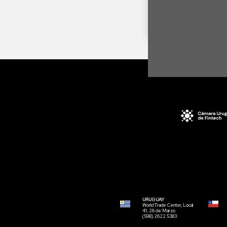
URUGUAY
World Trade Center, Local
41, 26 de Marzo
(598) 2622 5383