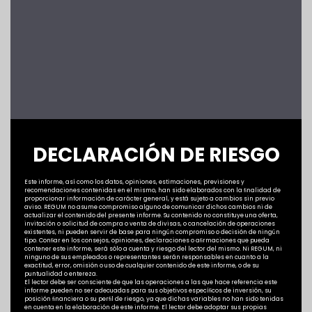
DECLARACIÓN DE RIESGO
Este informe, así como los datos, opiniones, estimaciones, previsiones y
recomendaciones contenidas en el mismo, han sido elaborados con la ﬁnalidad de
proporcionar información de carácter general, y está sujeto a cambios sin previo
aviso. REGUM no asume compromiso alguno de comunicar dichos cambios ni de
actualizar el contenido del presente informe. Su contenido no constituye una oferta,
invitación o solicitud de compra o venta de divisas, o cancelación de operaciones
existentes, ni pueden servir de base para ningún compromiso o decisión de ningún
tipo. Conﬁar en los consejos, opiniones, declaraciones o aﬁrmaciones que pueda
contener este informe, será sólo a cuenta y riesgo del lector del mismo. Ni REGUM, ni
ninguno de sus empleados o representantes serán responsables en cuanto a la
exactitud, error, omisión o uso de cualquier contenido de este informe, o de su
puntualidad o entereza.
El lector debe ser consciente de que las operaciones a las que hace referencia este
informe pueden no ser adecuadas para sus objetivos especíﬁcos de inversión, su
posición ﬁnanciera o su perﬁl de riesgo, ya que dichas variables no han sido tenidas
en cuenta en la elaboración de este informe. El lector debe adoptar sus propias