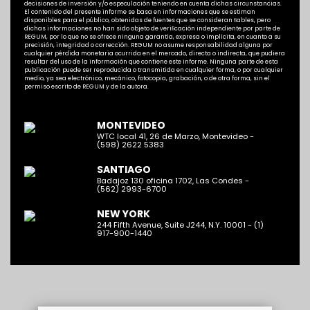
decisiones de inversión y/o especulación teniendo en cuenta dichas circunstancias.
El contenido del presente informe se basa en informaciones que se estiman
disponibles para el público, obtenidas de fuentes que se consideran ﬁables, pero
dichas informaciones no han sido objeto de veriﬁcación independiente por parte de
REGUM, por lo que no se ofrece ninguna garantía, expresa o implícita, en cuanto a su
precisión, integridad o corrección. REGUM no asume responsabilidad alguna por
cualquier pérdida monetaria ocurrida en el mercado, directa o indirecta, que pudiera
resultar del uso de la información que contiene este informe. Ninguna parte de esta
publicación puede ser reproducida o transmitida en cualquier forma, o por cualquier
medio, ya sea electrónico, mecánico, fotocopia, grabación, o de otra forma, sin el
permiso escrito de REGUM y de la autora.
MONTEVIDEO
WTC local 41, 26 de Marzo, Montevideo -
(598) 2622 5383
SANTIAGO
Badajoz 130 oficina 1702, Las Condes -
(562) 2993-6700
NEW YORK
244 Fifth Avenue, Suite J244, N.Y. 10001 - (1)
917-900-1440