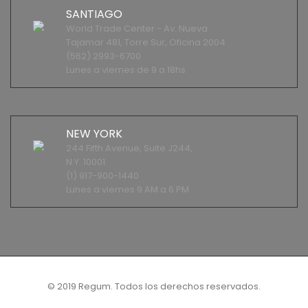
SANTIAGO
World Trade Center - Av. Nueva
Tajamar 481, Torre Sur, Oficina 2004
(562) 2993-6700
Lunes a viernes de 9 a 18hs
NEW YORK
244 Fifth Avenue, Suite J244,
N.Y. 10001
(1) 917-900-1440
Lunes a viernes 9 AM a 6 PM
© 2019 Regum. Todos los derechos reservados.