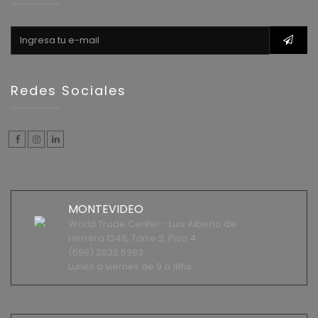
Redes Sociales
MONTEVIDEO
World Trade Center - Luis Alberto de
Herrera 1248, Torre 2, Piso 4
(598) 2622 5383
Lunes a viernes de 9 a 18hs