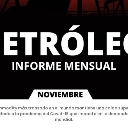
ommodity más transado en el mundo mantiene una caída super
ebido a la pandemia del Covid-19 que impacta en la demanda 
mundial.