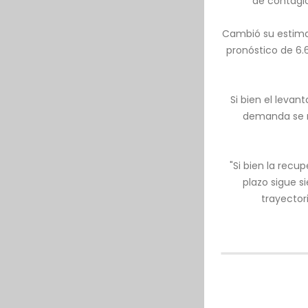
de contagio
Cambió su estimac
pronóstico de 6.
Si bien el leva
demanda se r
"Si bien la rec
plazo sigue s
trayector