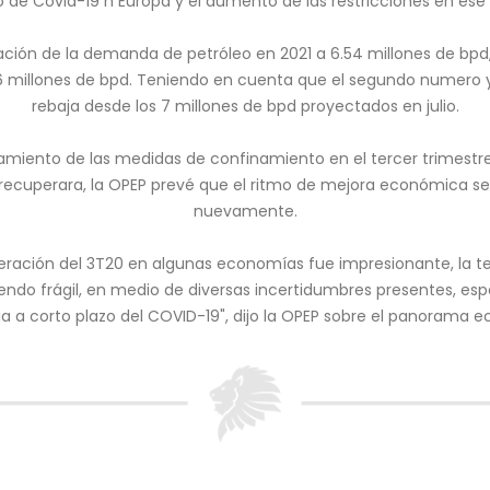
 de Covid-19 n Europa y el aumento de las restricciones en ese
ión de la demanda de petróleo en 2021 a 6.54 millones de bpd, 
6 millones de bpd. Teniendo en cuenta que el segundo numero 
rebaja desde los 7 millones de bpd proyectados en julio.
ntamiento de las medidas de confinamiento en el tercer trimestre
ecuperara, la OPEP prevé que el ritmo de mejora económica se
nuevamente.
uperación del 3T20 en algunas economías fue impresionante, la t
iendo frágil, en medio de diversas incertidumbres presentes, es
ia a corto plazo del COVID-19", dijo la OPEP sobre el panorama 