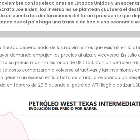
 noviembre con las elecciones en Estados Unidos y un escenari
ata Joe Biden, los inversores se plantean cual será el desti
 en cuenta las declaraciones del futuro presidente que dej
tende que el país haga una transición hacia una economía ve
do fluctúa dependiendo de los movimientos que existan en la of
or demanda empujan los precios al alza, y viceversa. En Julio d
nzó su precio máximo histórico de USD 140. Con un petróleo ta
alto costo comenzaron a volverse atractivas y las inversiones e
sto generó un exceso en la oferta de crudo, provocando un desp
o en febrero de 2016 cuando el petróleo WTI llegó a cotizar USD 