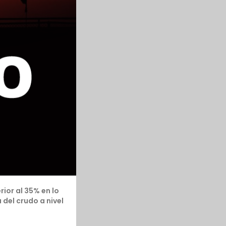
ior al 35% en lo
del crudo a nivel