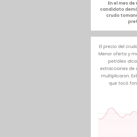
En el mes de
candidato demócr
crudo tomando
pre
El precio del cru
Menor oferta y may
petróleo alca
extracciones de 
multiplicaron. E
que tocó fond