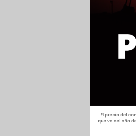
El precio del c
que va del año d