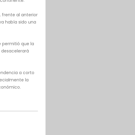
 continente.
frente al anterior
ya había sido una
 permitió que la
 desacelerará
endencia a corto
pecialmente la
económico.