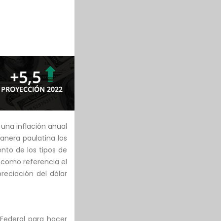
 una inflación anual
anera paulatina los
nto de los tipos de
 como referencia el
eciación del dólar
 Federal para hacer