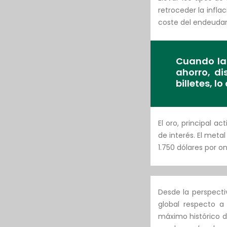
retroceder la infl
coste del endeuda
Cuando las
ahorro, d
billetes, 
El oro, principal a
de interés. El meta
1.750 dólares por on
Desde la perspect
global respecto a
máximo histórico d