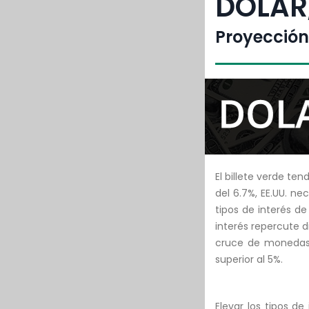
DÓLAR,
Proyección 
El billete verde te
del 6.7%, EE.UU. n
tipos de interés d
interés repercute 
cruce de monedas 
superior al 5%.
Elevar los tipos d