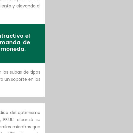
iento y elevando el
tractivo el
demanda de
ha moneda.
r las subas de tipos
ra un soporte en los
dida del optimismo
 EE.UU. alcanzó su
rriles mientras que