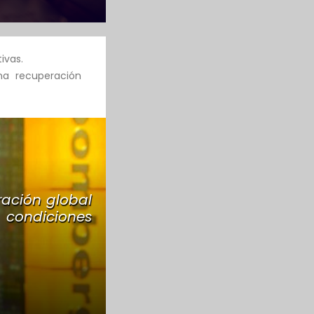
ivas.
na recuperación
ración global
s condiciones