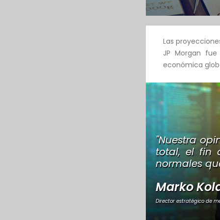
Las proyecciones
JP Morgan fue 
económica globa
"Nuestra opi
total, el fi
normales que
Marko Kol
Director estratégico de 