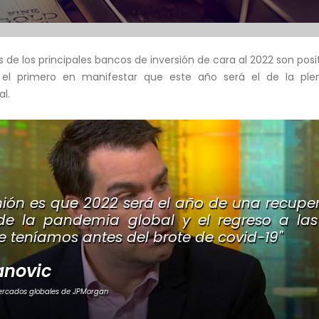
 de los principales bancos de inversión de cara al 2022 son posit
el primero en manifestar que este año será el de la ple
l.
nión es que 2022 será el año de una recupe
n de la pandemia global y el regreso a la
 teníamos antes del brote de covid-19"
anovic
mercados globales de JPMorgan