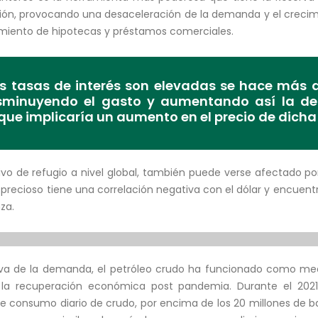
ación, provocando una desaceleración de la demanda y el crecim
miento de hipotecas y préstamos comerciales.
 tasas de interés son elevadas se hace más a
isminuyendo el gasto y aumentando así la 
lo que implicaría un aumento en el precio de dic
ctivo de refugio a nivel global, también puede verse afectado po
l precioso tiene una correlación negativa con el dólar y encuent
za.
iva de la demanda, el petróleo crudo ha funcionado como me
 la recuperación económica post pandemia. Durante el 2021,
e consumo diario de crudo, por encima de los 20 millones de ba