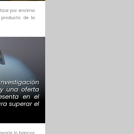
tizar por encima
 producto de la
vestigación
y una oferta
esenta en el
ra superar el
ayoría lo bancos