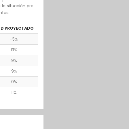
la situación pre
ntes:
ND PROYECTADO
-5%
13%
9%
9%
0%
11%