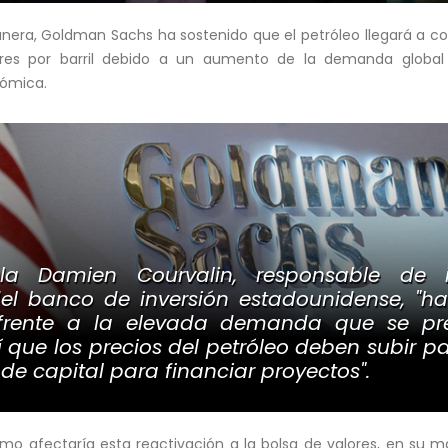
era, Goldman Sachs ha sostenido que el petróleo llegará a co
ares por barril debido a un aumento de la demanda global
nómica.
a Damien Courvalin, responsable de in
del banco de inversión estadounidense, "ha
e frente a la elevada demanda que se pr
 que los precios del petróleo deben subir pa
de capital para financiar proyectos".
ómo afectaría esta reactivación a la bolsa de valores, en su m