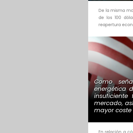
De la misma man
de los 100 dól
reapertura eco
Como señal
energética 
insuficient
mercado, así
mayor coste 
En relación a c