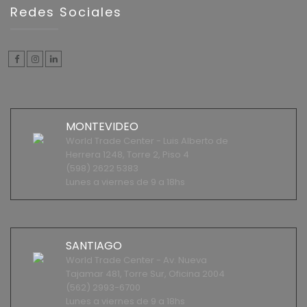
Redes Sociales
MONTEVIDEO
World Trade Center - Luis Alberto de
Herrera 1248, Torre 2, Piso 4
(598) 2622 5383
Lunes a viernes de 9 a 18hs
SANTIAGO
World Trade Center - Av. Nueva
Tajamar 481, Torre Sur, Oficina 2004
(562) 2993-6700
Lunes a viernes de 9 a 18hs