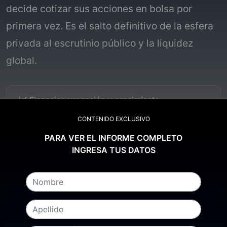
decide cotizar sus acciones en bolsa por
primera vez. Es el salto definitivo de la esfera
privada al escrutinio público y la liquidez
global.
📈
Financiar expansión y crecimiento
CONTENIDO EXCLUSIVO
🌍
Mejorar visibilidad y reputación
PARA VER EL INFORME COMPLETO
INGRESA TUS DATOS
⚡
Dar liquidez a inversores
📊
Capacidad para adquisiciones