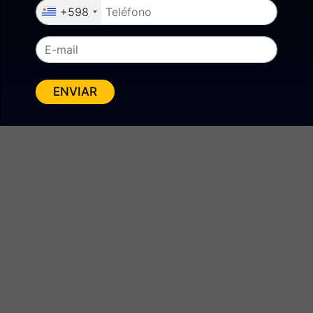
+598
INSIGHT ESTRATÉGICO
"En los IPO, el precio de
ENVIAR
entrada define gran parte del
resultado."
Para el inversor sofisticado la pregunta
clave no es por qué salen, sino a qué
valuación lo hacen y cuánto crecimiento
queda por capturar. No se trata solo de
entrar, sino de entrar en el momento exacto.