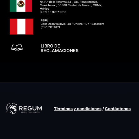
Av. P.º de la Reforma 231, Col. Renacimiento,
Cuauhtémoc, 06500 Ciudad de México, CDMX,
México
(+52) 55 9707 9018
PERÚ
Calle Dean Valdivia 148 - Oficina 1107 - San Isidro
(51) 1 712 9671
LIBRO DE
RECLAMACIONES
Términos y condiciones
/
Contáctenos