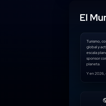
El Mu
Turismo, co
global y ac
escala pla
sponsor com
planeta.
Y en 2026, 
pub