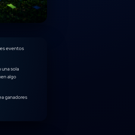
ores eventos
 una sola
uen algo
ea ganadores