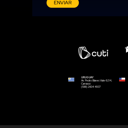
ENVIAR
URUGUAY
Av. Pedro Blanes Viale 6214,
Carrasco
(598) 2604 4937