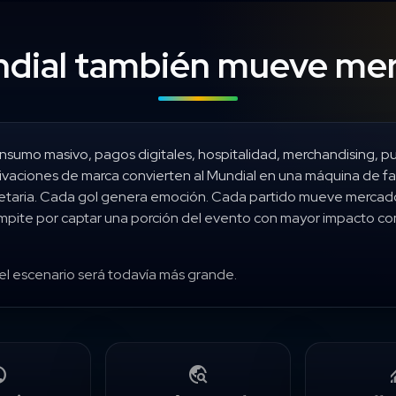
ndial también mueve me
nsumo masivo, pagos digitales, hospitalidad, merchandising, pu
tivaciones de marca convierten al Mundial en una máquina de fa
netaria. Cada gol genera emoción. Cada partido mueve mercad
pite por captar una porción del evento con mayor impacto com
el escenario será todavía más grande.
lic
travel_explore
mon