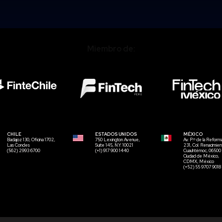
Miembro de:
CHILE
ESTADOS UNIDOS
MÉXICO
Badajoz 130, Oficina 1702,
750 Lexington Avenue,
Av. P.º de la Reform
Las Condes
Suite 145, N.Y. 10021
231, Col. Renacimien
(562) 2993 6700
(+1) 917 900 1440
Cuauhtémoc, 06500
Ciudad de México,
CDMX, México
(+52) 55 9707 9018