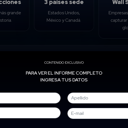
cciones
3 países sede
Wall 
 más grande
Estados Unidos,
Empresas
istoria.
México y Canadá.
captura
glo
cciones, tres países sede (Estados Unidos, México y Canadá) y
so de la historia, podría comenzar a jugar otro torneo paralelo: 
CONTENIDO EXCLUSIVO
ue buscarán capitalizar el consumo globalista del evento.
PARA VER EL INFORME COMPLETO
INGRESA TUS DATOS
tras las selecciones compiten por levantar la copa, algunas ac
etir por liderar Wall Street.