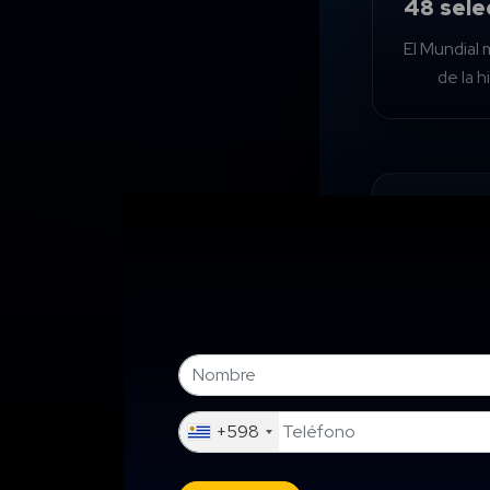
48 sele
El Mundial
de la h
Con 48 sele
más ambicio
compañías q
Porque mien
podrían comp
+598