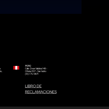
PERÚ
a
Calle Dean Valdivia 148 -
to,
Oficina 1107 - San Isidro
(51) 1 712 9671
LIBRO DE
RECLAMACIONES