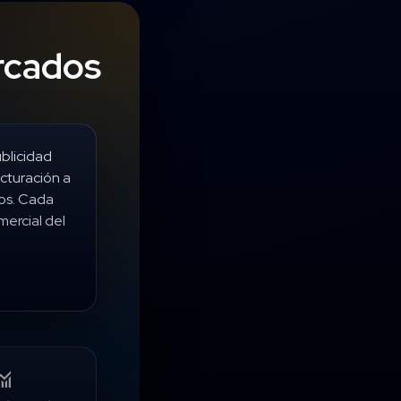
rcados
blicidad
cturación a
os. Cada
ercial del
itoring