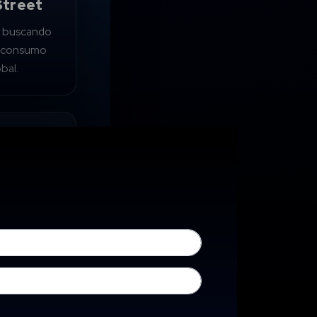
Street
 buscando
r consumo
bal.
 el Mundial
el de las
ciones