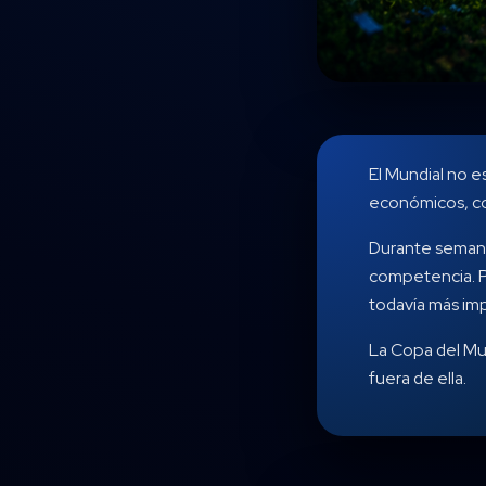
El Mundial no e
económicos, com
Durante semana
competencia. Pe
todavía más im
La Copa del Mu
fuera de ella.